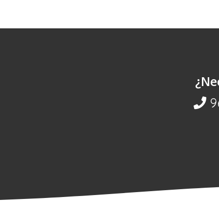
¿Ne
9