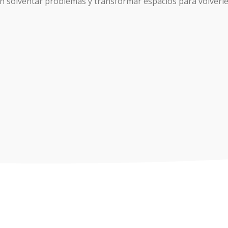
n solventar problemas y transformar espacios para volverles