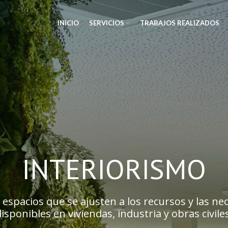
INICIO
SERVICIOS
TRABAJOS REALIZADOS
INTERIORISMO
espacios que se ajusten a los recursos y las ne
isponibles en viviendas, industria y obras civiles