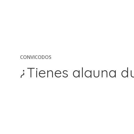
CONVICODOS
¿Tienes alguna d
Si deseas un presupuesto o necesitas más informa
nuestros servicios, en Convicodos estaremos enca
tus dudas en la mayor brevedad posible.
DIRECCIÓN
CONTACTO
C/ Alicante 25-B
+34 966 550 823