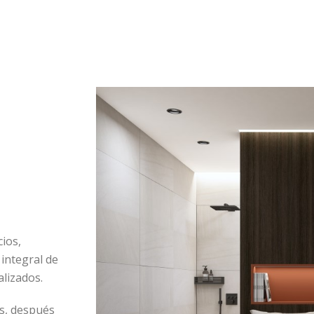
ios,
 integral de
alizados.
es, después