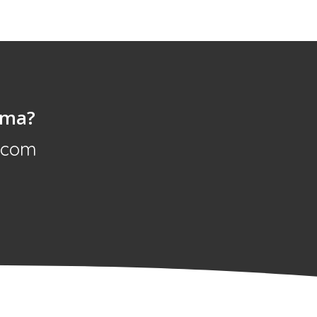
rma?
.com