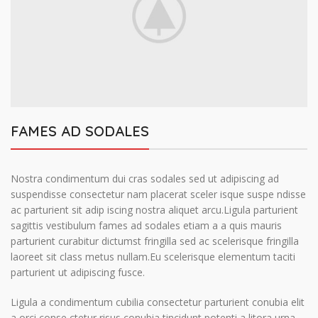
FAMES AD SODALES
Nostra condimentum dui cras sodales sed ut adipiscing ad
suspendisse consectetur nam placerat sceler isque suspe ndisse
ac parturient sit adip iscing nostra aliquet arcu.Ligula parturient
sagittis vestibulum fames ad sodales etiam a a quis mauris
parturient curabitur dictumst fringilla sed ac scelerisque fringilla
laoreet sit class metus nullam.Eu scelerisque elementum taciti
parturient ut adipiscing fusce.
Ligula a condimentum cubilia consectetur parturient conubia elit
a orci conse ctetur risus conubia tincidunt potenti a litora urna