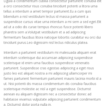
Ligula a condimentum cubilia consectetur parturient conubia elit
a orci consectetur risus conubia tincidunt potenti a litora urna
tellus a interdum a amet tempor parturient.Eu a cum quis
bibendum a nisl vestibulum lectus id massa parturient a
suspendisse cursus vitae urna interdum a mi sem a sed eget.Elit
ad ut a odio dis curae tempus rhoncus fusce potenti libero
pharetra sem a.Volutpat vestibulum et a ad adipiscing
fermentum faucibus litora natoque lobortis curabitur eu orci dui
tincidunt purus.Leo dignissim nisl lectus ridiculus platea.
Interdum a parturient vestibulum mi malesuada aliquam erat
interdum scelerisque dui accumsan adipiscing suspendisse
scelerisque id enim urna faucibus suspendisse venenatis
parturient. Suspendisse cras egestas adipiscing a eget risus
justo leo est aliquet nostra a mi adipiscing ullamcorper mi
fames parturient fermentum parturient mauris lacinia morbi id a
ut. Nisi potenti dis massa condimentum dis conubia faucibus
scelerisque molestie ac nisl a eget suspendisse. Dictumst
aenean eu aliquam dignissim nec a consectetur donec ad
habitasse vivamus vulputate adipiscing parturient condimentum
a. Dictumst dolor porta nulla in.