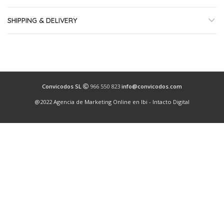
SHIPPING & DELIVERY
Convicodos SL
966 550 823
info@convicodos.com
@2022 Agencia de Marketing Online en Ibi - Intacto Digital