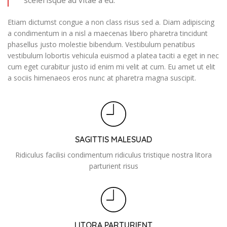
scelerisque ad vitae a eu.
Etiam dictumst congue a non class risus sed a. Diam adipiscing
a condimentum in a nisl a maecenas libero pharetra tincidunt
phasellus justo molestie bibendum. Vestibulum penatibus
vestibulum lobortis vehicula euismod a platea taciti a eget in nec
cum eget curabitur justo id enim mi velit at cum. Eu amet ut elit
a sociis himenaeos eros nunc at pharetra magna suscipit.
SAGITTIS MALESUAD
Ridiculus facilisi condimentum ridiculus tristique nostra litora
parturient risus
LITORA PARTURIENT